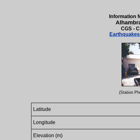
Information f
Alhambra
CGS - C
Earthquakes 
(Station Pho
Latitude
Longitude
Elevation (m)