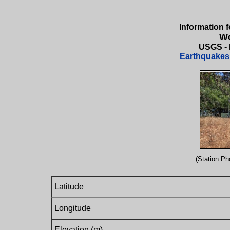
Information f
Wo
USGS -
Earthquakes 
(Station Pho
Latitude
Longitude
Elevation (m)